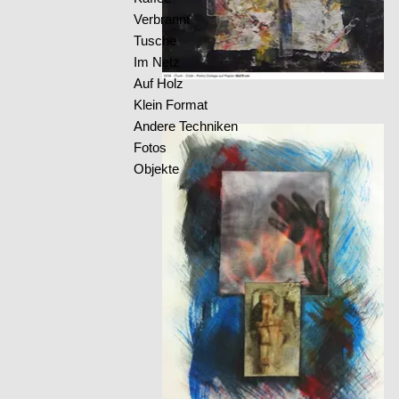
Verbrannt
Tusche
Im Netz
Auf Holz
Klein Format
Andere Techniken
Fotos
Objekte